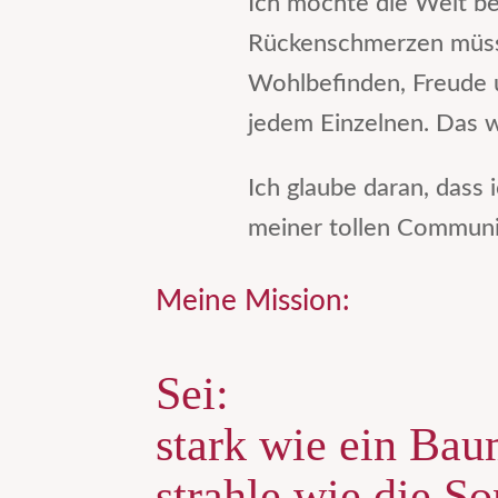
Ich möchte die Welt b
Rückenschmerzen müsse
Wohlbefinden, Freude u
jedem Einzelnen. Das wä
Ich glaube daran, dass 
meiner tollen Communi
Meine Mission:
Sei:
stark wie ein Bau
strahle wie die S