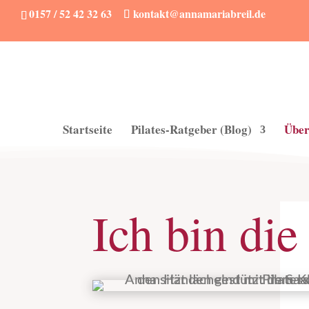
0157 / 52 42 32 63
kontakt@annamariabreil.de
Startseite
Pilates-Ratgeber (Blog)
Über
Ich bin di