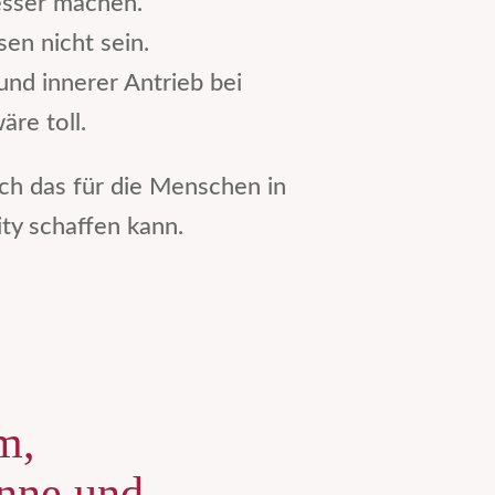
esser machen.
n nicht sein.
nd innerer Antrieb bei
re toll.
ich das für die Menschen in
ty schaffen kann.
m,
onne und