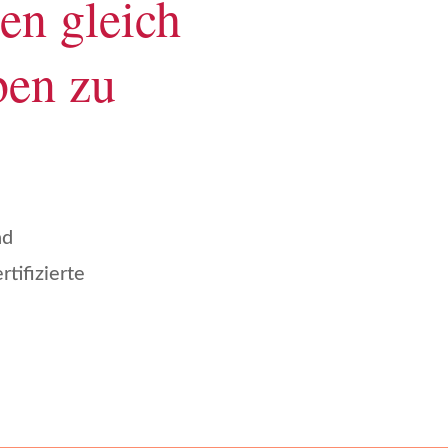
en gleich
ben zu
nd
rtifizierte