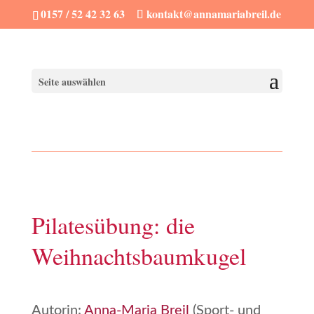
0157 / 52 42 32 63
kontakt@annamariabreil.de
Seite auswählen
Pilatesübung: die
Weihnachtsbaumkugel
Autorin:
Anna-Maria Breil
(Sport- und