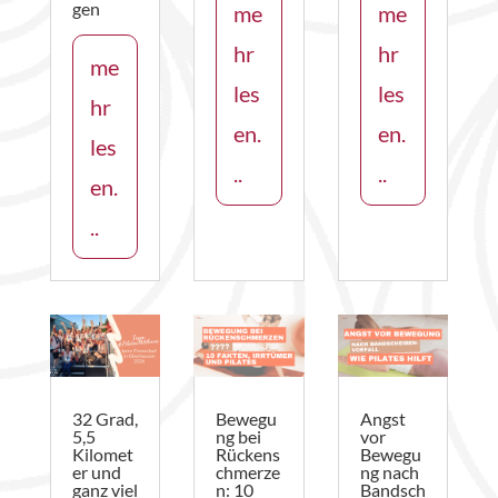
gen
me
me
hr
hr
me
les
les
hr
en.
en.
les
..
..
en.
..
32 Grad,
Bewegu
Angst
5,5
ng bei
vor
Kilomet
Rückens
Bewegu
er und
chmerze
ng nach
ganz viel
n: 10
Bandsch