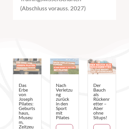
(Abschluss vorauss. 2027)
Das
Nach
Der
Erbe
Verletzu
Bauch
von
ng
als
Joseph
zurück
Rückenr
Pilates:
in den
etter –
Geburts
Sport
Aber
haus,
mit
ohne
Museu
Pilates
Situps!
m,
Zeitzeu