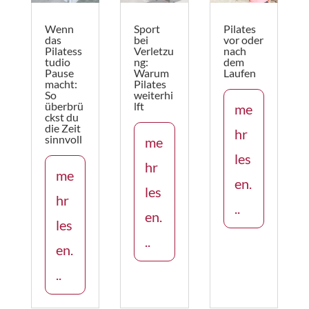
Wenn
Sport
Pilates
das
bei
vor oder
Pilatess
Verletzu
nach
tudio
ng:
dem
Pause
Warum
Laufen
macht:
Pilates
So
weiterhi
überbrü
lft
me
ckst du
die Zeit
hr
sinnvoll
me
les
hr
me
en.
les
hr
..
en.
les
..
en.
..