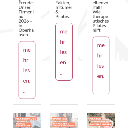
Freude:
Fakten,
eibenvo
Unser
Irrtümer
rfall?
Firmenl
&
Wie
auf
Pilates
therape
2026 –
utisches
in
Pilates
Oberha
hilft
me
usen
hr
me
me
les
hr
hr
en.
les
les
..
en.
en.
..
..