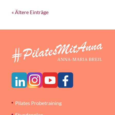
« Ältere Einträge
Pilates Probetraining
Stundenplan