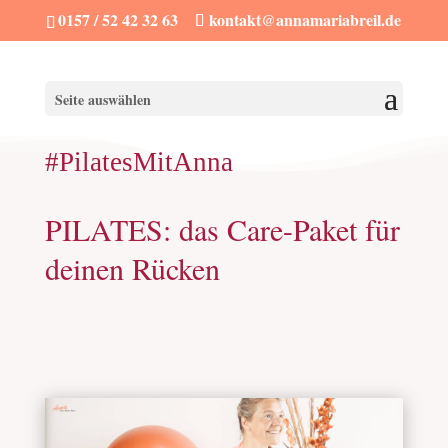
0157 / 52 42 32 63
kontakt@annamariabreil.de
Seite auswählen
#PilatesMitAnna
PILATES: das Care-Paket für
deinen Rücken